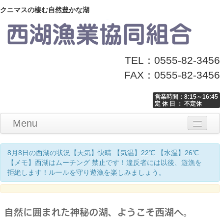
クニマスの棲む自然豊かな湖
TEL：0555-82-3456
FAX：0555-82-3456
営業時間：8:15～16:45
定 休 日 ： 不定休
Menu
Home
釣り情報
マナーとお願い
クニマス展示館
漁協からのお知らせ
お問い合わせ
8月8日の西湖の状況【天気】快晴 【気温】22℃ 【水温】26℃
【メモ】西湖はムーチング 禁止です！違反者には以後、遊漁を
拒絶します！ルールを守り遊漁を楽しみましょう。