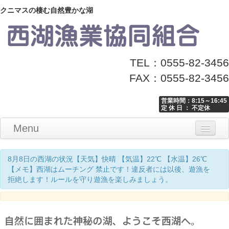
クニマスの棲む自然豊かな湖
TEL：0555-82-3456
FAX：0555-82-3456
営業時間：8:15～16:45
定 休 日 ： 不定休
Menu
Home
釣り情報
マナーとお願い
クニマス展示館
漁協からのお知らせ
お問い合わせ
8月8日の西湖の状況【天気】快晴 【気温】22℃ 【水温】26℃
【メモ】西湖はムーチング 禁止です！違反者には以後、遊漁を
拒絶します！ルールを守り遊漁を楽しみましょう。