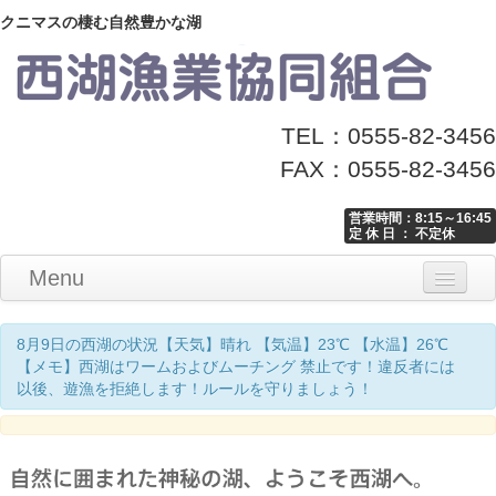
クニマスの棲む自然豊かな湖
TEL：0555-82-3456
FAX：0555-82-3456
営業時間：8:15～16:45
定 休 日 ： 不定休
Menu
Home
釣り情報
マナーとお願い
クニマス展示館
漁協からのお知らせ
お問い合わせ
8月9日の西湖の状況【天気】晴れ 【気温】23℃ 【水温】26℃
【メモ】西湖はワームおよびムーチング 禁止です！違反者には
以後、遊漁を拒絶します！ルールを守りましょう！