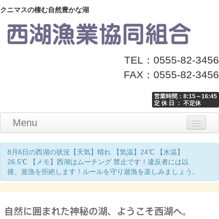
クニマスの棲む自然豊かな湖
TEL：0555-82-3456
FAX：0555-82-3456
営業時間：8:15～16:45
定 休 日 ： 不定休
Menu
Home
釣り情報
マナーとお願い
クニマス展示館
漁協からのお知らせ
お問い合わせ
8月6日の西湖の状況【天気】晴れ 【気温】24℃ 【水温】
26.5℃ 【メモ】西湖はムーチング 禁止です！違反者には以
後、遊漁を拒絶します！ルールを守り遊漁を楽しみましょう。