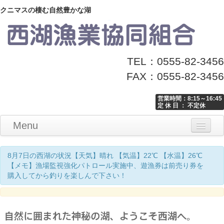
クニマスの棲む自然豊かな湖
TEL：0555-82-3456
FAX：0555-82-3456
営業時間：8:15～16:45
定 休 日 ： 不定休
Menu
Home
釣り情報
マナーとお願い
クニマス展示館
漁協からのお知らせ
お問い合わせ
8月7日の西湖の状況【天気】晴れ 【気温】22℃ 【水温】26℃
【メモ】漁場監視強化パトロール実施中、遊漁券は前売り券を
購入してから釣りを楽しんで下さい！