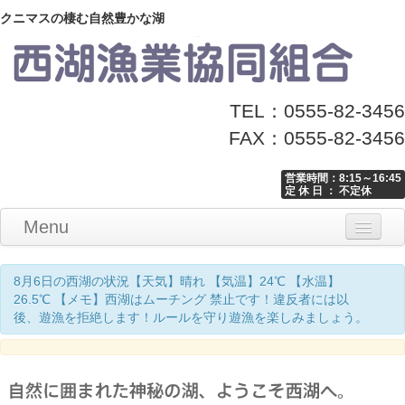
クニマスの棲む自然豊かな湖
TEL：0555-82-3456
FAX：0555-82-3456
営業時間：8:15～16:45
定 休 日 ： 不定休
Menu
Home
釣り情報
マナーとお願い
クニマス展示館
漁協からのお知らせ
お問い合わせ
8月6日の西湖の状況【天気】晴れ 【気温】24℃ 【水温】
26.5℃ 【メモ】西湖はムーチング 禁止です！違反者には以
後、遊漁を拒絶します！ルールを守り遊漁を楽しみましょう。