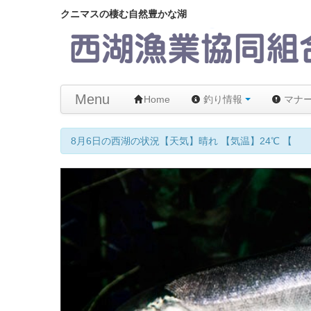
クニマスの棲む自然豊かな湖
Menu
Home
釣り情報
マナ
【メモ】西湖はムーチング 禁止です！違反者には以後