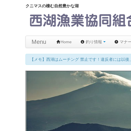
クニマスの棲む自然豊かな湖
Menu
Home
釣り情報
マナ
【メモ】西湖はムーチング 禁止です！違反者には以後