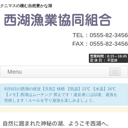
クニマスの棲む自然豊かな湖
TEL：0555-82-3456
FAX：0555-82-3456
営業時間：8:15～16:45
定 休 日 ： 不定休
Menu
Home
釣り情報
マナーとお願い
クニマス展示館
漁協からのお知らせ
お問い合わせ
8月8日の西湖の状況【天気】快晴 【気温】22℃ 【水温】26℃
【メモ】西湖はムーチング 禁止です！違反者には以後、遊漁を
拒絶します！ルールを守り遊漁を楽しみましょう。