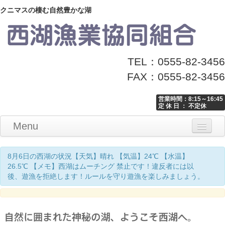
クニマスの棲む自然豊かな湖
TEL：0555-82-3456
FAX：0555-82-3456
営業時間：8:15～16:45
定 休 日 ： 不定休
Menu
Home
釣り情報
マナーとお願い
クニマス展示館
漁協からのお知らせ
お問い合わせ
8月6日の西湖の状況【天気】晴れ 【気温】24℃ 【水温】
26.5℃ 【メモ】西湖はムーチング 禁止です！違反者には以
後、遊漁を拒絶します！ルールを守り遊漁を楽しみましょう。