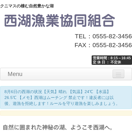
クニマスの棲む自然豊かな湖
TEL：0555-82-3456
FAX：0555-82-3456
営業時間：8:15～16:45
定 休 日 ： 不定休
Menu
Home
釣り情報
マナーとお願い
クニマス展示館
漁協からのお知らせ
お問い合わせ
8月6日の西湖の状況【天気】晴れ 【気温】24℃ 【水温】
26.5℃ 【メモ】西湖はムーチング 禁止です！違反者には以
後、遊漁を拒絶します！ルールを守り遊漁を楽しみましょう。