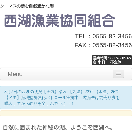
クニマスの棲む自然豊かな湖
TEL：0555-82-3456
FAX：0555-82-3456
営業時間：8:15～16:45
定 休 日 ： 不定休
Menu
Home
釣り情報
マナーとお願い
クニマス展示館
漁協からのお知らせ
お問い合わせ
8月7日の西湖の状況【天気】晴れ 【気温】22℃ 【水温】26℃
【メモ】漁場監視強化パトロール実施中、遊漁券は前売り券を
購入してから釣りを楽しんで下さい！