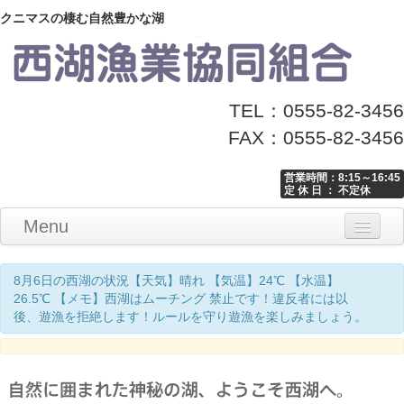
クニマスの棲む自然豊かな湖
TEL：0555-82-3456
FAX：0555-82-3456
営業時間：8:15～16:45
定 休 日 ： 不定休
Menu
Home
釣り情報
マナーとお願い
クニマス展示館
漁協からのお知らせ
お問い合わせ
8月6日の西湖の状況【天気】晴れ 【気温】24℃ 【水温】
26.5℃ 【メモ】西湖はムーチング 禁止です！違反者には以
後、遊漁を拒絶します！ルールを守り遊漁を楽しみましょう。