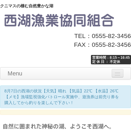
クニマスの棲む自然豊かな湖
TEL：0555-82-3456
FAX：0555-82-3456
営業時間：8:15～16:45
定 休 日 ： 不定休
Menu
Home
釣り情報
マナーとお願い
クニマス展示館
漁協からのお知らせ
お問い合わせ
8月7日の西湖の状況【天気】晴れ 【気温】22℃ 【水温】26℃
【メモ】漁場監視強化パトロール実施中、遊漁券は前売り券を
購入してから釣りを楽しんで下さい！