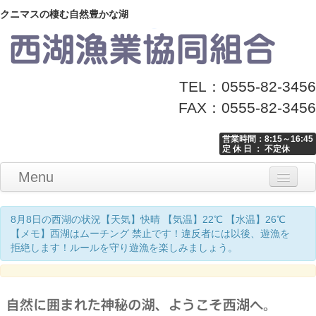
クニマスの棲む自然豊かな湖
TEL：0555-82-3456
FAX：0555-82-3456
営業時間：8:15～16:45
定 休 日 ： 不定休
Menu
Home
釣り情報
マナーとお願い
クニマス展示館
漁協からのお知らせ
お問い合わせ
8月8日の西湖の状況【天気】快晴 【気温】22℃ 【水温】26℃
【メモ】西湖はムーチング 禁止です！違反者には以後、遊漁を
拒絶します！ルールを守り遊漁を楽しみましょう。