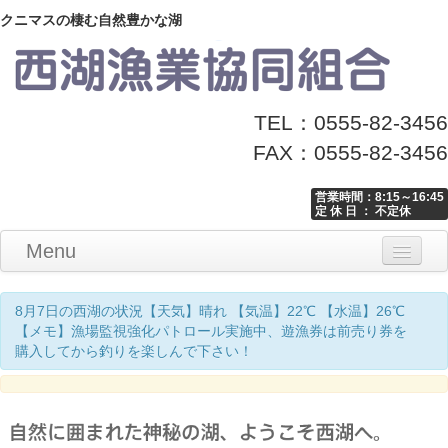
クニマスの棲む自然豊かな湖
TEL：0555-82-3456
FAX：0555-82-3456
営業時間：8:15～16:45
定 休 日 ： 不定休
Menu
Home
釣り情報
マナーとお願い
クニマス展示館
漁協からのお知らせ
お問い合わせ
8月7日の西湖の状況【天気】晴れ 【気温】22℃ 【水温】26℃
【メモ】漁場監視強化パトロール実施中、遊漁券は前売り券を
購入してから釣りを楽しんで下さい！