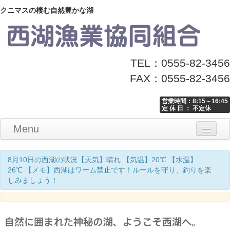
クニマスの棲む自然豊かな湖
TEL：0555-82-3456
FAX：0555-82-3456
営業時間：8:15～16:45
定 休 日 ： 不定休
Menu
Home
釣り情報
マナーとお願い
クニマス展示館
漁協からのお知らせ
お問い合わせ
8月10日の西湖の状況【天気】晴れ 【気温】20℃ 【水温】
26℃ 【メモ】西湖はワーム禁止です！ルールを守り、釣りを楽
しみましょう！