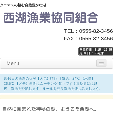
クニマスの棲む自然豊かな湖
TEL：0555-82-3456
FAX：0555-82-3456
営業時間：8:15～16:45
定 休 日 ： 不定休
Menu
Home
釣り情報
マナーとお願い
クニマス展示館
漁協からのお知らせ
お問い合わせ
8月6日の西湖の状況【天気】晴れ 【気温】24℃ 【水温】
26.5℃ 【メモ】西湖はムーチング 禁止です！違反者には以
後、遊漁を拒絶します！ルールを守り遊漁を楽しみましょう。