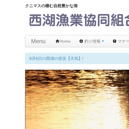
クニマスの棲む自然豊かな湖
Menu
Home
釣り情報
マナ
8月6日の西湖の状況【天気】晴れ 【気温】24℃ 【水温】