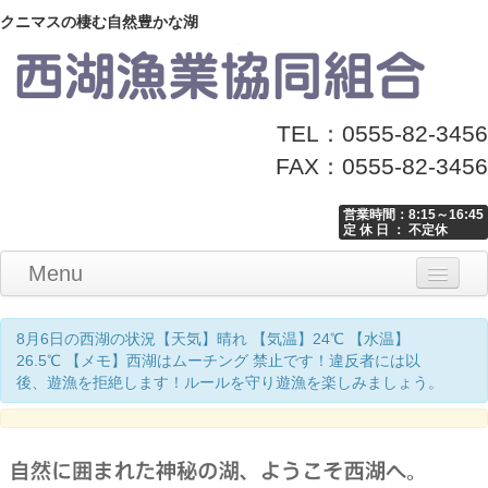
クニマスの棲む自然豊かな湖
TEL：0555-82-3456
FAX：0555-82-3456
営業時間：8:15～16:45
定 休 日 ： 不定休
Menu
Home
釣り情報
マナーとお願い
クニマス展示館
漁協からのお知らせ
お問い合わせ
8月6日の西湖の状況【天気】晴れ 【気温】24℃ 【水温】
26.5℃ 【メモ】西湖はムーチング 禁止です！違反者には以
後、遊漁を拒絶します！ルールを守り遊漁を楽しみましょう。