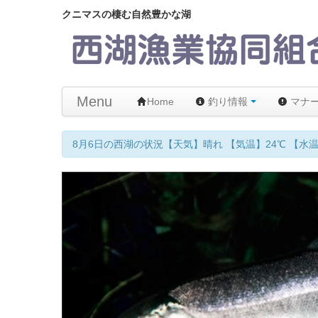
クニマスの棲む自然豊かな湖
Menu
Home
釣り情報
マナ
【メモ】西湖はムーチング 禁止です！違反者には以後