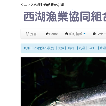
クニマスの棲む自然豊かな湖
Menu
Home
釣り情報
マナ
【メモ】西湖はムーチング 禁止です！違反者には以後