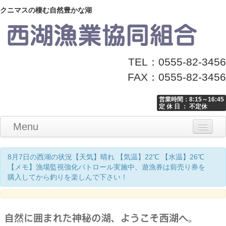
クニマスの棲む自然豊かな湖
TEL：0555-82-3456
FAX：0555-82-3456
営業時間：8:15～16:45
定 休 日 ： 不定休
Menu
Home
釣り情報
マナーとお願い
クニマス展示館
漁協からのお知らせ
お問い合わせ
8月7日の西湖の状況【天気】晴れ 【気温】22℃ 【水温】26℃
【メモ】漁場監視強化パトロール実施中、遊漁券は前売り券を
購入してから釣りを楽しんで下さい！