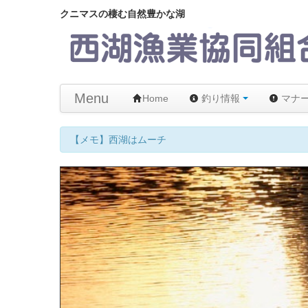
クニマスの棲む自然豊かな湖
Menu
Home
釣り情報
マナ
8月8日の西湖の状況【天気】快晴 【気温】22℃ 【水温