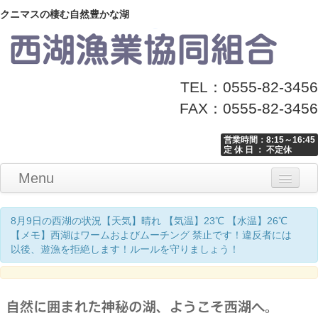
クニマスの棲む自然豊かな湖
TEL：0555-82-3456
FAX：0555-82-3456
営業時間：8:15～16:45
定 休 日 ： 不定休
Menu
Home
釣り情報
マナーとお願い
クニマス展示館
漁協からのお知らせ
お問い合わせ
8月9日の西湖の状況【天気】晴れ 【気温】23℃ 【水温】26℃
【メモ】西湖はワームおよびムーチング 禁止です！違反者には
以後、遊漁を拒絶します！ルールを守りましょう！