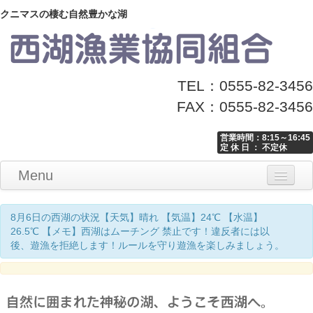
クニマスの棲む自然豊かな湖
TEL：0555-82-3456
FAX：0555-82-3456
営業時間：8:15～16:45
定 休 日 ： 不定休
Menu
Home
釣り情報
マナーとお願い
クニマス展示館
漁協からのお知らせ
お問い合わせ
8月6日の西湖の状況【天気】晴れ 【気温】24℃ 【水温】
26.5℃ 【メモ】西湖はムーチング 禁止です！違反者には以
後、遊漁を拒絶します！ルールを守り遊漁を楽しみましょう。