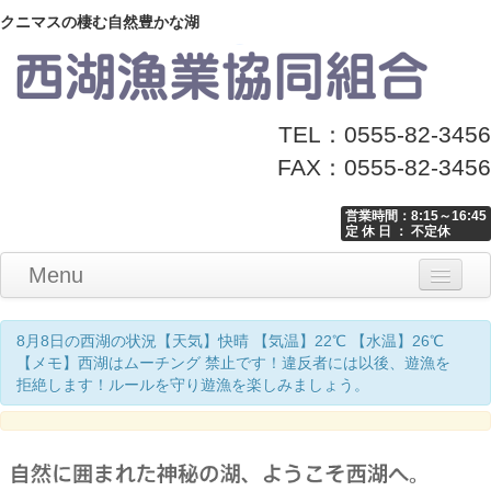
クニマスの棲む自然豊かな湖
TEL：0555-82-3456
FAX：0555-82-3456
営業時間：8:15～16:45
定 休 日 ： 不定休
Menu
Home
釣り情報
マナーとお願い
クニマス展示館
漁協からのお知らせ
お問い合わせ
8月8日の西湖の状況【天気】快晴 【気温】22℃ 【水温】26℃
【メモ】西湖はムーチング 禁止です！違反者には以後、遊漁を
拒絶します！ルールを守り遊漁を楽しみましょう。