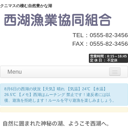
クニマスの棲む自然豊かな湖
TEL：0555-82-3456
FAX：0555-82-3456
営業時間：8:15～16:45
定 休 日 ： 不定休
Menu
Home
釣り情報
マナーとお願い
クニマス展示館
漁協からのお知らせ
お問い合わせ
8月6日の西湖の状況【天気】晴れ 【気温】24℃ 【水温】
26.5℃ 【メモ】西湖はムーチング 禁止です！違反者には以
後、遊漁を拒絶します！ルールを守り遊漁を楽しみましょう。