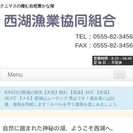
クニマスの棲む自然豊かな湖
TEL：0555-82-3456
FAX：0555-82-3456
営業時間：8:15～16:45
定 休 日 ： 不定休
Menu
Home
釣り情報
マナーとお願い
クニマス展示館
漁協からのお知らせ
お問い合わせ
8月6日の西湖の状況【天気】晴れ 【気温】24℃ 【水温】
26.5℃ 【メモ】西湖はムーチング 禁止です！違反者には以
後、遊漁を拒絶します！ルールを守り遊漁を楽しみましょう。