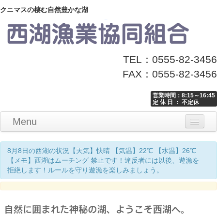
クニマスの棲む自然豊かな湖
TEL：0555-82-3456
FAX：0555-82-3456
営業時間：8:15～16:45
定 休 日 ： 不定休
Menu
Home
釣り情報
マナーとお願い
クニマス展示館
漁協からのお知らせ
お問い合わせ
8月8日の西湖の状況【天気】快晴 【気温】22℃ 【水温】26℃
【メモ】西湖はムーチング 禁止です！違反者には以後、遊漁を
拒絶します！ルールを守り遊漁を楽しみましょう。