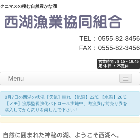
クニマスの棲む自然豊かな湖
TEL：0555-82-3456
FAX：0555-82-3456
営業時間：8:15～16:45
定 休 日 ： 不定休
Menu
Home
釣り情報
マナーとお願い
クニマス展示館
漁協からのお知らせ
お問い合わせ
8月7日の西湖の状況【天気】晴れ 【気温】22℃ 【水温】26℃
【メモ】漁場監視強化パトロール実施中、遊漁券は前売り券を
購入してから釣りを楽しんで下さい！