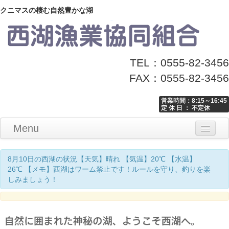
クニマスの棲む自然豊かな湖
TEL：0555-82-3456
FAX：0555-82-3456
営業時間：8:15～16:45
定 休 日 ： 不定休
Menu
Home
釣り情報
マナーとお願い
クニマス展示館
漁協からのお知らせ
お問い合わせ
8月10日の西湖の状況【天気】晴れ 【気温】20℃ 【水温】
26℃ 【メモ】西湖はワーム禁止です！ルールを守り、釣りを楽
しみましょう！