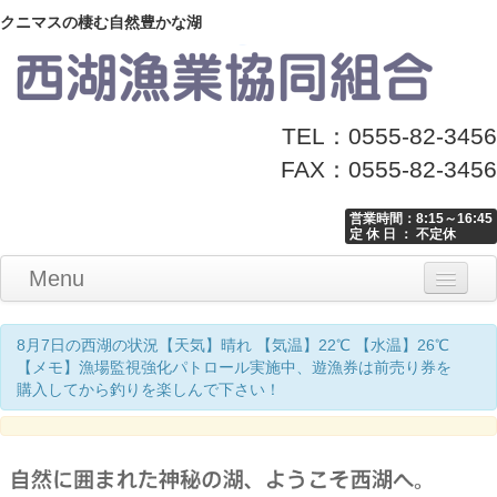
クニマスの棲む自然豊かな湖
TEL：0555-82-3456
FAX：0555-82-3456
営業時間：8:15～16:45
定 休 日 ： 不定休
Menu
Home
釣り情報
マナーとお願い
クニマス展示館
漁協からのお知らせ
お問い合わせ
8月7日の西湖の状況【天気】晴れ 【気温】22℃ 【水温】26℃
【メモ】漁場監視強化パトロール実施中、遊漁券は前売り券を
購入してから釣りを楽しんで下さい！