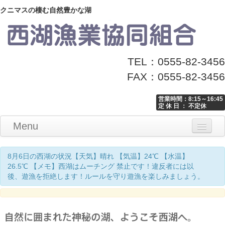
クニマスの棲む自然豊かな湖
TEL：0555-82-3456
FAX：0555-82-3456
営業時間：8:15～16:45
定 休 日 ： 不定休
Menu
Home
釣り情報
マナーとお願い
クニマス展示館
漁協からのお知らせ
お問い合わせ
8月6日の西湖の状況【天気】晴れ 【気温】24℃ 【水温】
26.5℃ 【メモ】西湖はムーチング 禁止です！違反者には以
後、遊漁を拒絶します！ルールを守り遊漁を楽しみましょう。