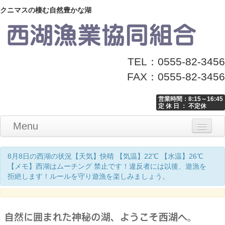
クニマスの棲む自然豊かな湖
TEL：0555-82-3456
FAX：0555-82-3456
営業時間：8:15～16:45
定 休 日 ： 不定休
Menu
Home
釣り情報
マナーとお願い
クニマス展示館
漁協からのお知らせ
お問い合わせ
8月8日の西湖の状況【天気】快晴 【気温】22℃ 【水温】26℃
【メモ】西湖はムーチング 禁止です！違反者には以後、遊漁を
拒絶します！ルールを守り遊漁を楽しみましょう。