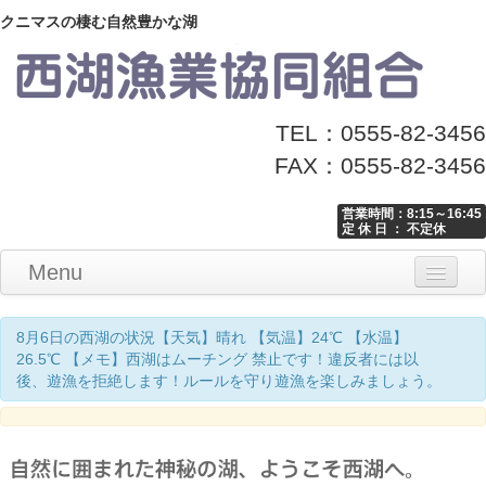
クニマスの棲む自然豊かな湖
TEL：0555-82-3456
FAX：0555-82-3456
営業時間：8:15～16:45
定 休 日 ： 不定休
Menu
Home
釣り情報
マナーとお願い
クニマス展示館
漁協からのお知らせ
お問い合わせ
8月6日の西湖の状況【天気】晴れ 【気温】24℃ 【水温】
26.5℃ 【メモ】西湖はムーチング 禁止です！違反者には以
後、遊漁を拒絶します！ルールを守り遊漁を楽しみましょう。