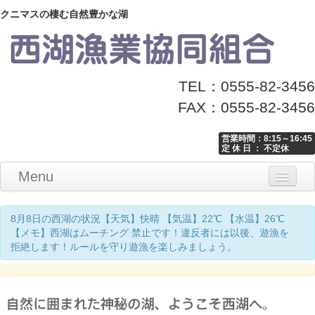
クニマスの棲む自然豊かな湖
TEL：0555-82-3456
FAX：0555-82-3456
営業時間：8:15～16:45
定 休 日 ： 不定休
Menu
Home
釣り情報
マナーとお願い
クニマス展示館
漁協からのお知らせ
お問い合わせ
8月8日の西湖の状況【天気】快晴 【気温】22℃ 【水温】26℃
【メモ】西湖はムーチング 禁止です！違反者には以後、遊漁を
拒絶します！ルールを守り遊漁を楽しみましょう。