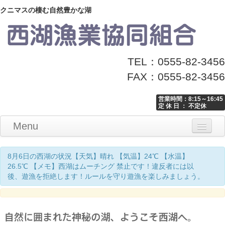
クニマスの棲む自然豊かな湖
TEL：0555-82-3456
FAX：0555-82-3456
営業時間：8:15～16:45
定 休 日 ： 不定休
Menu
Home
釣り情報
マナーとお願い
クニマス展示館
漁協からのお知らせ
お問い合わせ
8月6日の西湖の状況【天気】晴れ 【気温】24℃ 【水温】
26.5℃ 【メモ】西湖はムーチング 禁止です！違反者には以
後、遊漁を拒絶します！ルールを守り遊漁を楽しみましょう。