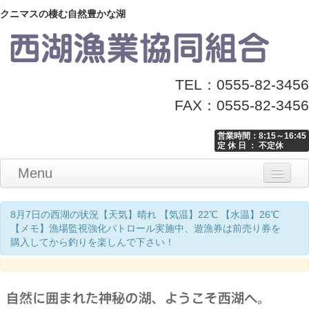
クニマスの棲む自然豊かな湖
TEL：0555-82-3456
FAX：0555-82-3456
営業時間：8:15～16:45
定 休 日 ： 不定休
Menu
Home
釣り情報
マナーとお願い
クニマス展示館
漁協からのお知らせ
お問い合わせ
8月7日の西湖の状況【天気】晴れ 【気温】22℃ 【水温】26℃
【メモ】漁場監視強化パトロール実施中、遊漁券は前売り券を
購入してから釣りを楽しんで下さい！