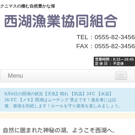
クニマスの棲む自然豊かな湖
TEL：0555-82-3456
FAX：0555-82-3456
営業時間：8:15～16:45
定 休 日 ： 不定休
Menu
Home
釣り情報
マナーとお願い
クニマス展示館
漁協からのお知らせ
お問い合わせ
8月6日の西湖の状況【天気】晴れ 【気温】24℃ 【水温】
26.5℃ 【メモ】西湖はムーチング 禁止です！違反者には以
後、遊漁を拒絶します！ルールを守り遊漁を楽しみましょう。