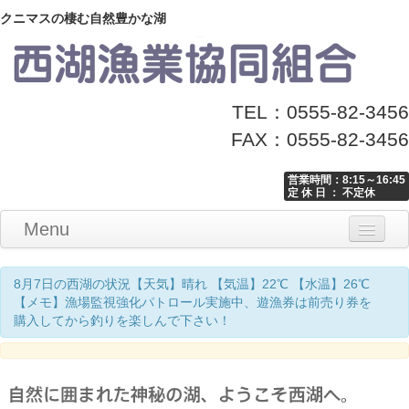
クニマスの棲む自然豊かな湖
TEL：0555-82-3456
FAX：0555-82-3456
営業時間：8:15～16:45
定 休 日 ： 不定休
Menu
Home
釣り情報
マナーとお願い
クニマス展示館
漁協からのお知らせ
お問い合わせ
8月7日の西湖の状況【天気】晴れ 【気温】22℃ 【水温】26℃
【メモ】漁場監視強化パトロール実施中、遊漁券は前売り券を
購入してから釣りを楽しんで下さい！