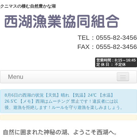
クニマスの棲む自然豊かな湖
TEL：0555-82-3456
FAX：0555-82-3456
営業時間：8:15～16:45
定 休 日 ： 不定休
Menu
Home
釣り情報
マナーとお願い
クニマス展示館
漁協からのお知らせ
お問い合わせ
8月6日の西湖の状況【天気】晴れ 【気温】24℃ 【水温】
26.5℃ 【メモ】西湖はムーチング 禁止です！違反者には以
後、遊漁を拒絶します！ルールを守り遊漁を楽しみましょう。