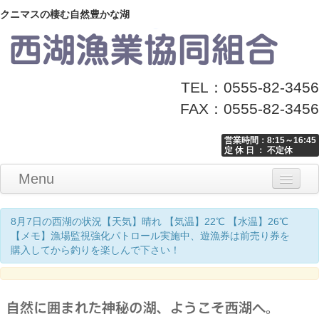
クニマスの棲む自然豊かな湖
TEL：0555-82-3456
FAX：0555-82-3456
営業時間：8:15～16:45
定 休 日 ： 不定休
Menu
Home
釣り情報
マナーとお願い
クニマス展示館
漁協からのお知らせ
お問い合わせ
8月7日の西湖の状況【天気】晴れ 【気温】22℃ 【水温】26℃
【メモ】漁場監視強化パトロール実施中、遊漁券は前売り券を
購入してから釣りを楽しんで下さい！