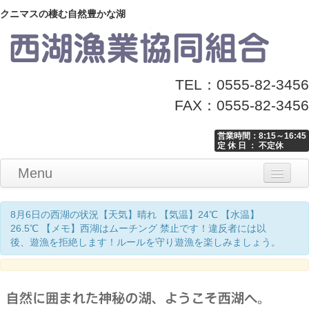
クニマスの棲む自然豊かな湖
TEL：0555-82-3456
FAX：0555-82-3456
営業時間：8:15～16:45
定 休 日 ： 不定休
Menu
Home
釣り情報
マナーとお願い
クニマス展示館
漁協からのお知らせ
お問い合わせ
8月6日の西湖の状況【天気】晴れ 【気温】24℃ 【水温】
26.5℃ 【メモ】西湖はムーチング 禁止です！違反者には以
後、遊漁を拒絶します！ルールを守り遊漁を楽しみましょう。