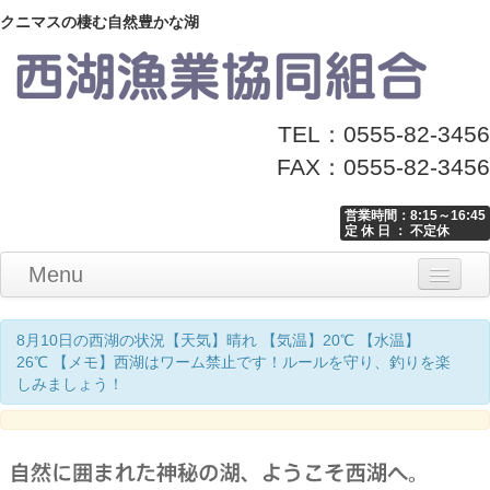
クニマスの棲む自然豊かな湖
TEL：0555-82-3456
FAX：0555-82-3456
営業時間：8:15～16:45
定 休 日 ： 不定休
Menu
Home
釣り情報
マナーとお願い
クニマス展示館
漁協からのお知らせ
お問い合わせ
8月10日の西湖の状況【天気】晴れ 【気温】20℃ 【水温】
26℃ 【メモ】西湖はワーム禁止です！ルールを守り、釣りを楽
しみましょう！