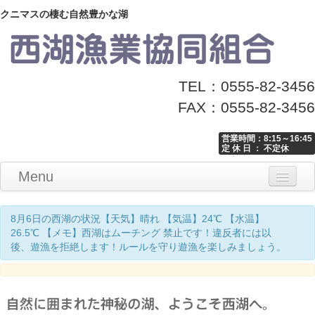
クニマスの棲む自然豊かな湖
TEL：0555-82-3456
FAX：0555-82-3456
営業時間：8:15～16:45
定 休 日 ： 不定休
Menu
Home
釣り情報
マナーとお願い
クニマス展示館
漁協からのお知らせ
お問い合わせ
8月6日の西湖の状況【天気】晴れ 【気温】24℃ 【水温】
26.5℃ 【メモ】西湖はムーチング 禁止です！違反者には以
後、遊漁を拒絶します！ルールを守り遊漁を楽しみましょう。