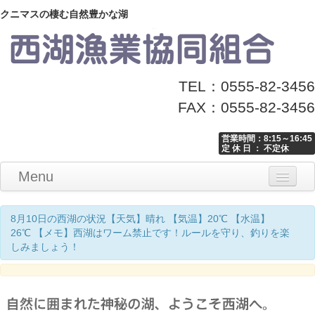
クニマスの棲む自然豊かな湖
TEL：0555-82-3456
FAX：0555-82-3456
営業時間：8:15～16:45
定 休 日 ： 不定休
Menu
Home
釣り情報
マナーとお願い
クニマス展示館
漁協からのお知らせ
お問い合わせ
8月10日の西湖の状況【天気】晴れ 【気温】20℃ 【水温】
26℃ 【メモ】西湖はワーム禁止です！ルールを守り、釣りを楽
しみましょう！