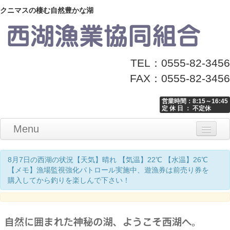
クニマスの棲む自然豊かな湖
TEL：0555-82-3456
FAX：0555-82-3456
営業時間：8:15～16:45
定 休 日 ： 不定休
Menu
Home
釣り情報
マナーとお願い
クニマス展示館
漁協からのお知らせ
お問い合わせ
8月7日の西湖の状況【天気】晴れ 【気温】22℃ 【水温】26℃
【メモ】漁場監視強化パトロール実施中、遊漁券は前売り券を
購入してから釣りを楽しんで下さい！