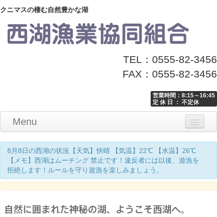
クニマスの棲む自然豊かな湖
TEL：0555-82-3456
FAX：0555-82-3456
営業時間：8:15～16:45
定 休 日 ： 不定休
Menu
Home
釣り情報
マナーとお願い
クニマス展示館
漁協からのお知らせ
お問い合わせ
8月8日の西湖の状況【天気】快晴 【気温】22℃ 【水温】26℃
【メモ】西湖はムーチング 禁止です！違反者には以後、遊漁を
拒絶します！ルールを守り遊漁を楽しみましょう。