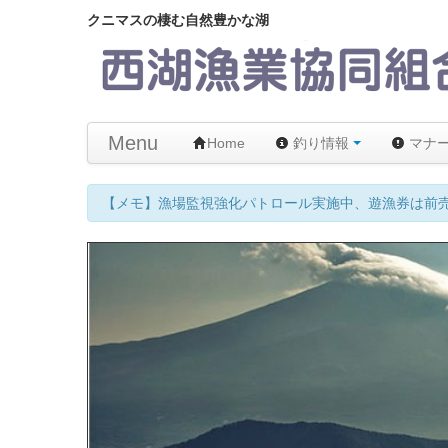
クニマスの棲む自然豊かな湖
Menu
Home
釣り情報
マナ
【メモ】漁場監視強化パトロール実施中、遊漁券は前